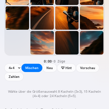
0:00
·
0 Züge
Mischen
Neu
💡 Hint
Vorschau
Zahlen
Wähle über die Größenauswahl 8 Kacheln (3×3), 15 Kacheln
(4×4) oder 24 Kacheln (5×5).