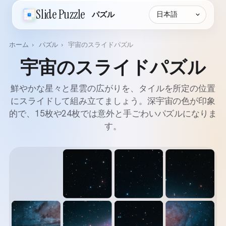
言語
Slide Puzzle
パズル
ホーム
›
パズル
›
宇宙のスライドパズル
宇宙のスライドパズル
鮮やかな星々と星雲の広がりを、タイルを所定の位置
にスライドして組み立てましょう。深宇宙の色が印象
的で、15枚や24枚では意外と手ごわいパズルになりま
す。