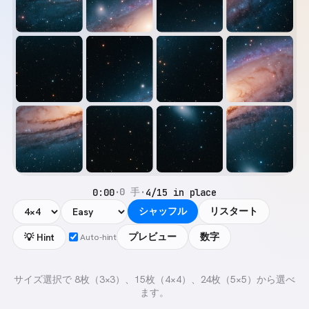
0 手
0:00
·
·
4/15 in place
シャッフル
リスタート
プレビュー
数字
💡 Hint
Auto-hint
サイズ選択で 8枚（3×3）、15枚（4×4）、24枚（5×5）から選べ
ます。