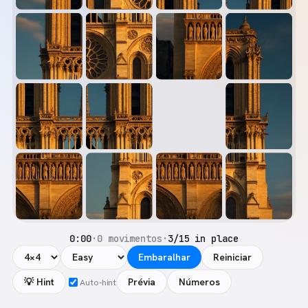
0:00
·
0 movimentos
·
3/15 in place
Embaralhar
Reiniciar
💡 Hint
Prévia
Números
Auto-hint