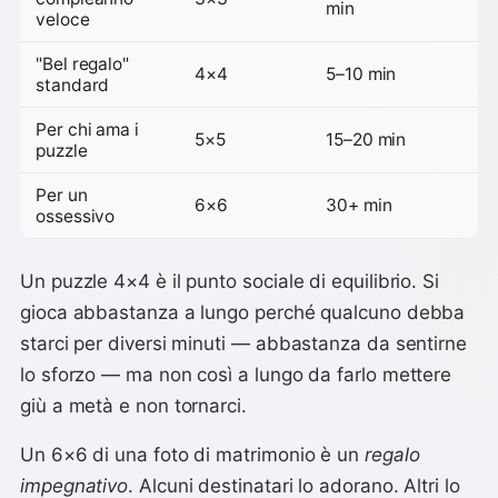
min
veloce
"Bel regalo"
4×4
5–10 min
standard
Per chi ama i
5×5
15–20 min
puzzle
Per un
6×6
30+ min
ossessivo
Un puzzle 4×4 è il punto sociale di equilibrio. Si
gioca abbastanza a lungo perché qualcuno debba
starci per diversi minuti — abbastanza da sentirne
lo sforzo — ma non così a lungo da farlo mettere
giù a metà e non tornarci.
Un 6×6 di una foto di matrimonio è un
regalo
impegnativo
. Alcuni destinatari lo adorano. Altri lo