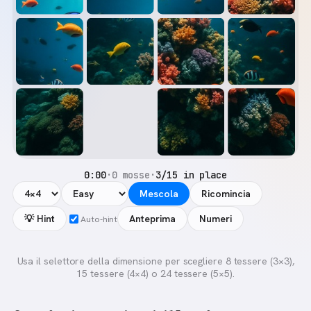
0:00
·
0 mosse
·
3/15 in place
Mescola
Ricomincia
💡 Hint
Anteprima
Numeri
Auto-hint
Usa il selettore della dimensione per scegliere 8 tessere (3×3),
15 tessere (4×4) o 24 tessere (5×5).