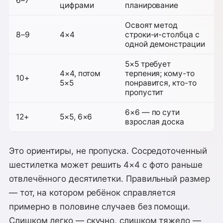
6–7
цифрами
планирование
Освоят метод
8–9
4×4
строки-и-столбца с
одной демонстрации
5×5 требует
4×4, потом
терпения; кому-то
10+
5×5
понравится, кто-то
пропустит
6×6 — по сути
12+
5×5, 6×6
взрослая доска
Это ориентиры, не пропуска. Сосредоточенный
шестилетка может решить 4×4 с фото раньше
отвлечённого десятилетки. Правильный размер
— тот, на котором ребёнок справляется
примерно в половине случаев без помощи.
Слишком легко — скучно, слишком тяжело —