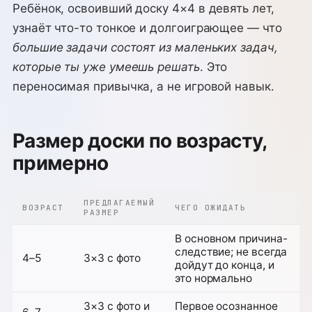
Ребёнок, освоивший доску 4×4 в девять лет,
узнаёт что-то тонкое и долгоиграющее — что
большие задачи состоят из маленьких задач,
которые ты уже умеешь решать
. Это
переносимая привычка, а не игровой навык.
Размер доски по возрасту,
примерно
ПРЕДЛАГАЕМЫЙ
ВОЗРАСТ
ЧЕГО ОЖИДАТЬ
РАЗМЕР
В основном причина-
следствие; не всегда
4–5
3×3 с фото
дойдут до конца, и
это нормально
3×3 с фото и
Первое осознанное