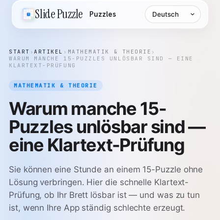
Sprache
Slide Puzzle
Puzzles
START
›
ARTIKEL
›
MATHEMATIK & THEORIE
›
WARUM MANCHE 15-PUZZLES UNLÖSBAR SIND — EINE
KLARTEXT-PRÜFUNG
MATHEMATIK & THEORIE
Warum manche 15-
Puzzles unlösbar sind —
eine Klartext-Prüfung
Sie können eine Stunde an einem 15-Puzzle ohne
Lösung verbringen. Hier die schnelle Klartext-
Prüfung, ob Ihr Brett lösbar ist — und was zu tun
ist, wenn Ihre App ständig schlechte erzeugt.