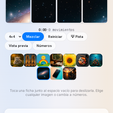
0:00
·
0 movimientos
Mezclar
Reiniciar
💡 Pista
Vista previa
Números
Toca una ficha junto al espacio vacío para deslizarla. Elige
cualquier imagen o cambia a números.