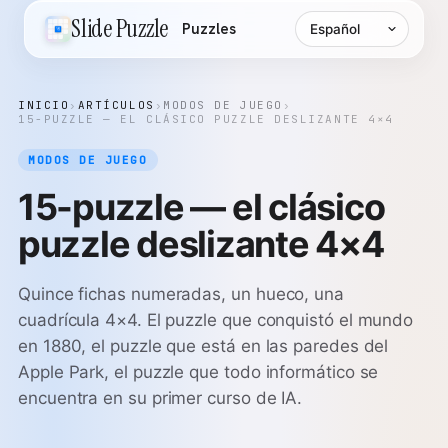
Idioma
Slide Puzzle
Puzzles
INICIO
›
ARTÍCULOS
›
MODOS DE JUEGO
›
15-PUZZLE — EL CLÁSICO PUZZLE DESLIZANTE 4×4
MODOS DE JUEGO
15-puzzle — el clásico
puzzle deslizante 4×4
Quince fichas numeradas, un hueco, una
cuadrícula 4×4. El puzzle que conquistó el mundo
en 1880, el puzzle que está en las paredes del
Apple Park, el puzzle que todo informático se
encuentra en su primer curso de IA.