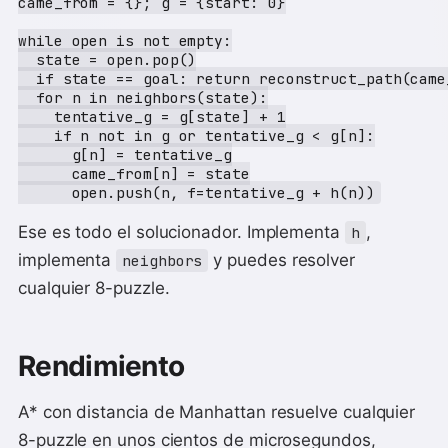
came_from = {}; g = {start: 0}

while open is not empty:

  state = open.pop()

  if state == goal: return reconstruct_path(came
  for n in neighbors(state):

    tentative_g = g[state] + 1

    if n not in g or tentative_g < g[n]:

      g[n] = tentative_g

      came_from[n] = state

Ese es todo el solucionador. Implementa
,
h
implementa
y puedes resolver
neighbors
cualquier 8-puzzle.
Rendimiento
A* con distancia de Manhattan resuelve cualquier
8-puzzle en unos cientos de microsegundos,