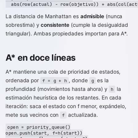
La distancia de Manhattan es
admisible
(nunca
sobrestima) y
consistente
(cumple la desigualdad
triangular). Ambas propiedades importan para A*.
A* en doce líneas
A* mantiene una cola de prioridad de estados,
ordenada por
, donde
es la
f = g + h
g
profundidad (movimientos hasta ahora) y
la
h
estimación heurística de los restantes. En cada
iteración: saca el estado con f menor, expándelo,
mete sus vecinos con
actualizada.
f
open = priority_queue()

open.push(start, f=h(start))
