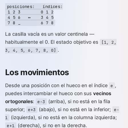
posiciones:   índices:

 1 2 3        0 1 2

 4 5 6   ↔    3 4 5

La casilla vacía es un valor centinela —
habitualmente el 0. El estado objetivo es
[1, 2,
.
3, 4, 5, 6, 7, 8, 0]
Los movimientos
Desde una posición con el hueco en el índice
,
e
puedes intercambiar el hueco con sus
vecinos
ortogonales
:
(arriba), si no está en la fila
e-3
superior;
(abajo), si no está en la inferior;
e+3
e-
(izquierda), si no está en la columna izquierda;
1
(derecha), si no en la derecha.
e+1