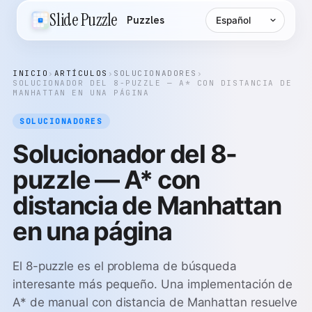
Idioma
Slide Puzzle
Puzzles
INICIO
›
ARTÍCULOS
›
SOLUCIONADORES
›
SOLUCIONADOR DEL 8-PUZZLE — A* CON DISTANCIA DE
MANHATTAN EN UNA PÁGINA
SOLUCIONADORES
Solucionador del 8-
puzzle — A* con
distancia de Manhattan
en una página
El 8-puzzle es el problema de búsqueda
interesante más pequeño. Una implementación de
A* de manual con distancia de Manhattan resuelve