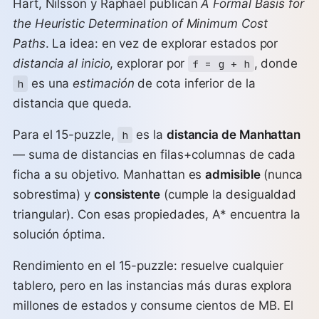
Hart, Nilsson y Raphael publican
A Formal Basis for
the Heuristic Determination of Minimum Cost
Paths
. La idea: en vez de explorar estados por
distancia al inicio
, explorar por
, donde
f = g + h
es una
estimación
de cota inferior de la
h
distancia que queda.
Para el 15-puzzle,
es la
distancia de Manhattan
h
— suma de distancias en filas+columnas de cada
ficha a su objetivo. Manhattan es
admisible
(nunca
sobrestima) y
consistente
(cumple la desigualdad
triangular). Con esas propiedades, A* encuentra la
solución óptima.
Rendimiento en el 15-puzzle: resuelve cualquier
tablero, pero en las instancias más duras explora
millones de estados y consume cientos de MB. El