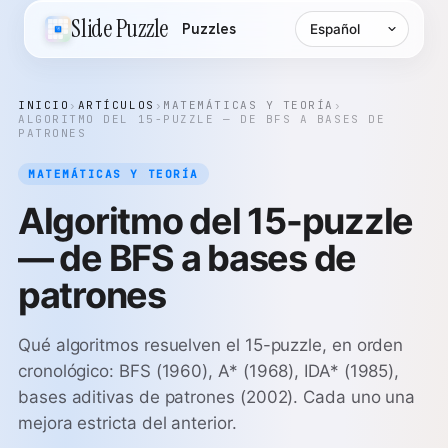
Idioma
Slide Puzzle
Puzzles
INICIO
›
ARTÍCULOS
›
MATEMÁTICAS Y TEORÍA
›
ALGORITMO DEL 15-PUZZLE — DE BFS A BASES DE
PATRONES
MATEMÁTICAS Y TEORÍA
Algoritmo del 15-puzzle
— de BFS a bases de
patrones
Qué algoritmos resuelven el 15-puzzle, en orden
cronológico: BFS (1960), A* (1968), IDA* (1985),
bases aditivas de patrones (2002). Cada uno una
mejora estricta del anterior.