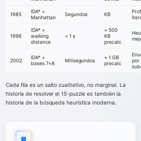
IDA* +
Pro
1985
Segundos
KB
Manhattan
iter
IDA* +
+ 500
Heu
1996
walking
< 1 s
KB
mej
distance
precalc
Enu
IDA* +
+ 1 GB
2002
Milisegundos
por
bases 7+8
precalc
sub
Cada fila es un salto cualitativo, no marginal. La
historia de resolver el 15-puzzle es también la
historia de la búsqueda heurística moderna.