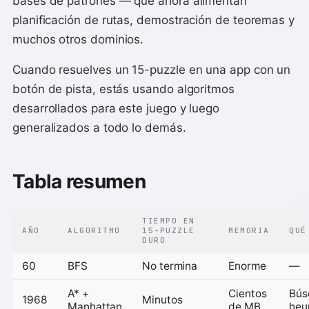
bases de patrones — que ahora alimentan
planificación de rutas, demostración de teoremas y
muchos otros dominios.
Cuando resuelves un 15-puzzle en una app con un
botón de pista, estás usando algoritmos
desarrollados para este juego y luego
generalizados a todo lo demás.
Tabla resumen
TIEMPO EN
AÑO
ALGORITMO
15-PUZZLE
MEMORIA
QUÉ
DURO
60
BFS
No termina
Enorme
—
A* +
Cientos
Bús
1968
Minutos
Manhattan
de MB
heur