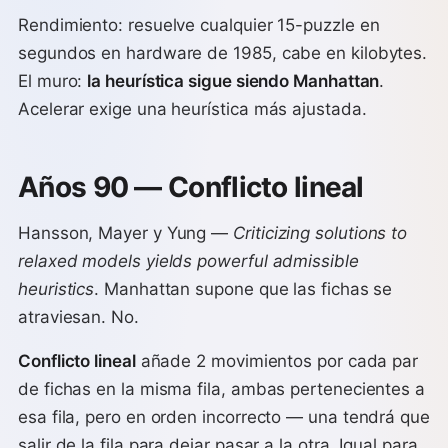
Rendimiento: resuelve cualquier 15-puzzle en
segundos en hardware de 1985, cabe en kilobytes.
El muro:
la heurística sigue siendo Manhattan
.
Acelerar exige una heurística más ajustada.
Años 90 — Conflicto lineal
Hansson, Mayer y Yung —
Criticizing solutions to
relaxed models yields powerful admissible
heuristics
. Manhattan supone que las fichas se
atraviesan. No.
Conflicto lineal
añade 2 movimientos por cada par
de fichas en la misma fila, ambas pertenecientes a
esa fila, pero en orden incorrecto — una tendrá que
salir de la fila para dejar pasar a la otra. Igual para