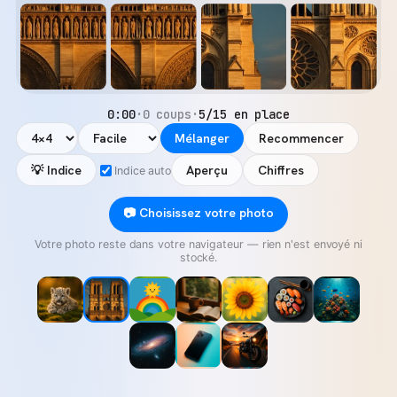
0:00
·
0 coups
·
5/15 en place
Mélanger
Recommencer
💡 Indice
Aperçu
Chiffres
Indice auto
📷 Choisissez votre photo
Votre photo reste dans votre navigateur — rien n'est envoyé ni
stocké.