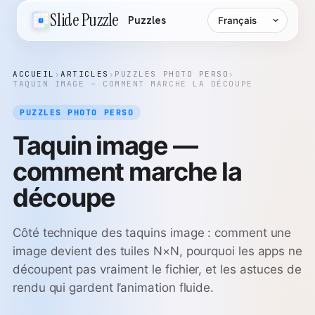
Langue
Slide Puzzle
Puzzles
ACCUEIL
›
ARTICLES
›
PUZZLES PHOTO PERSO
›
TAQUIN IMAGE — COMMENT MARCHE LA DÉCOUPE
PUZZLES PHOTO PERSO
Taquin image —
comment marche la
découpe
Côté technique des taquins image : comment une
image devient des tuiles N×N, pourquoi les apps ne
découpent pas vraiment le fichier, et les astuces de
rendu qui gardent l’animation fluide.