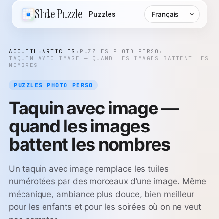
Langue
Slide Puzzle
Puzzles
ACCUEIL
›
ARTICLES
›
PUZZLES PHOTO PERSO
›
TAQUIN AVEC IMAGE — QUAND LES IMAGES BATTENT LES
NOMBRES
PUZZLES PHOTO PERSO
Taquin avec image —
quand les images
battent les nombres
Un taquin avec image remplace les tuiles
numérotées par des morceaux d’une image. Même
mécanique, ambiance plus douce, bien meilleur
pour les enfants et pour les soirées où on ne veut