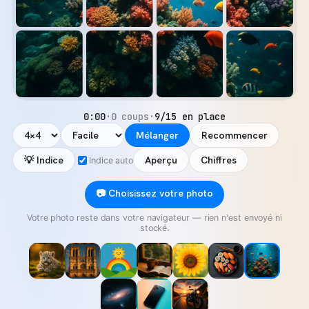
0:00
·
0 coups
·
9/15 en place
Mélanger
Recommencer
💡 Indice
Aperçu
Chiffres
Indice auto
📷 Choisissez votre photo
Votre photo reste dans votre navigateur — rien n'est envoyé ni
stocké.