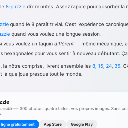
 le
8-puzzle
dix minutes. Assez rapide pour absorber la rè
zzle
quand le 8 paraît trivial. C’est l’expérience canoniqu
zzle
quand vous voulez une longue session.
i vous voulez un taquin
différent
— même mécanique, au
les hexagonales pour vous sentir à nouveau débutant. Ça
 la nôtre comprise, livrent ensemble les
8, 15, 24, 35
. C
est là que joue presque tout le monde.
zzle
paisible — 300 photos, quatre tailles, vos propres images. Sans c
s.
 ligne gratuitement
App Store
Google Play