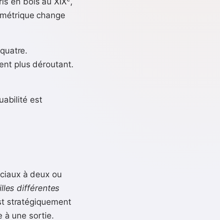
s en bois au XIXᵉ,
symétrique change
 quatre.
ent plus déroutant.
uabilité est
rciaux à deux ou
illes différentes
est stratégiquement
e à une sortie.