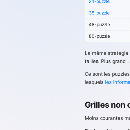
24-puzzle
35-puzzle
48-puzzle
80-puzzle
La même stratégie 
tailles. Plus grand 
Ce sont les puzzles
lesquels
les inform
Grilles non 
Moins courantes ma