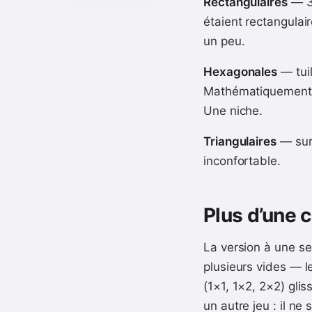
Rectangulaires
— 3×
étaient rectangula
un peu.
Hexagonales
— tuil
Mathématiquement pl
Une niche.
Triangulaires
— sur 
inconfortable.
Plus d’une 
La version à une se
plusieurs vides — l
(1×1, 1×2, 2×2) gli
un autre jeu : il ne