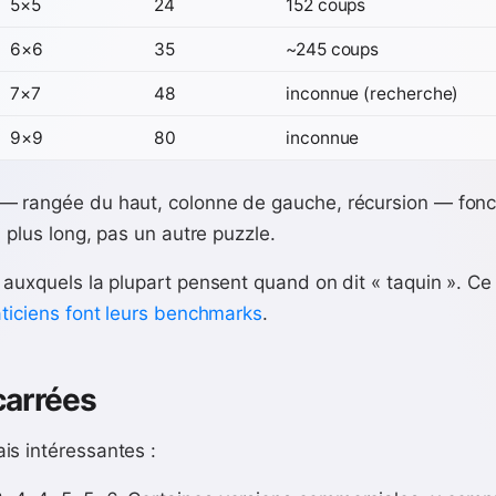
5×5
24
152 coups
6×6
35
~245 coups
7×7
48
inconnue (recherche)
9×9
80
inconnue
— rangée du haut, colonne de gauche, récursion — fonct
= plus long, pas un autre puzzle.
 auxquels la plupart pensent quand on dit « taquin ». Ce
aticiens font leurs benchmarks
.
carrées
is intéressantes :