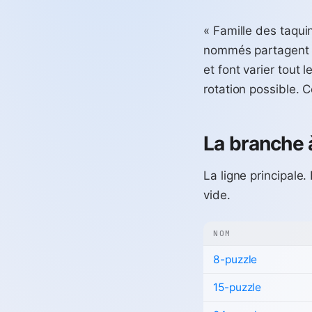
« Famille des taqu
nommés partagent u
et font varier tout
rotation possible. C
La branche à
La ligne principale
vide.
NOM
8-puzzle
15-puzzle