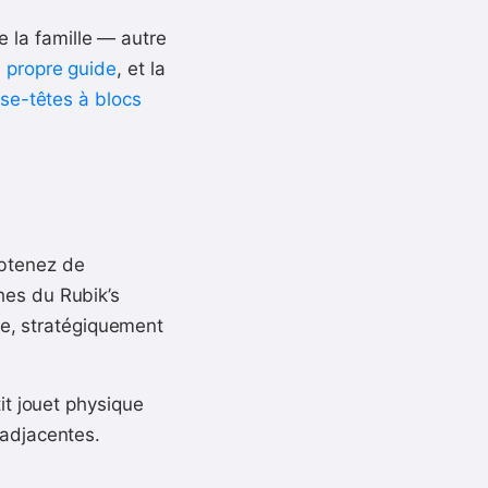
de la famille — autre
 propre guide
, et la
sse-têtes à blocs
btenez de
hes du Rubik’s
ore, stratégiquement
t jouet physique
 adjacentes.