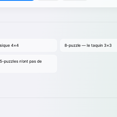
ssique 4×4
8-puzzle — le taquin 3×3
5-puzzles n’ont pas de