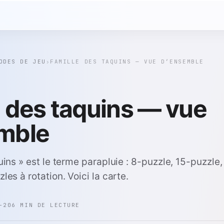
ODES DE JEU
›
FAMILLE DES TAQUINS — VUE D’ENSEMBLE
e des taquins — vue
mble
uins » est le terme parapluie : 8-puzzle, 15-puzzle,
es à rotation. Voici la carte.
-20
6 MIN DE LECTURE