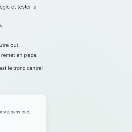
gle et tester la
e.
tre but.
 remet en place.
’est le tronc central
ompte, sans pub,