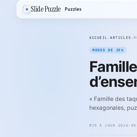
Slide Puzzle
Puzzles
ACCUEIL
›
ARTICLES
›
M
MODES DE JEU
Famill
d’ense
« Famille des taq
hexagonales, puzzl
MIS À JOUR 2026-05