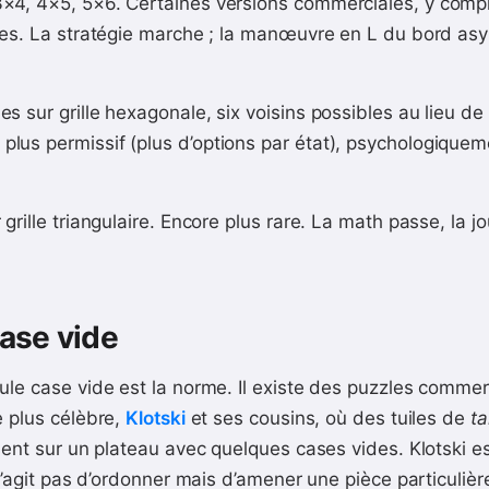
4, 4×5, 5×6. Certaines versions commerciales, y compri
ires. La stratégie marche ; la manœuvre en L du bord a
es sur grille hexagonale, six voisins possibles au lieu de
us permissif (plus d’options par état), psychologiquem
grille triangulaire. Encore plus rare. La math passe, la jo
case vide
ule case vide est la norme. Il existe des puzzles comme
e plus célèbre,
Klotski
et ses cousins, où des tuiles de
ta
ssent sur un plateau avec quelques cases vides. Klotski 
 s’agit pas d’ordonner mais d’amener une pièce particulièr