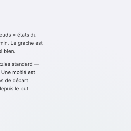
œuds = états du
min. Le graphe est
i bien.
zzles standard —
 Une moitié est
ons de départ
depuis le but.