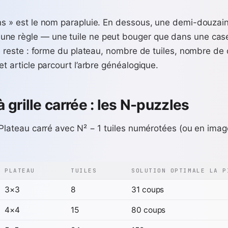
ins » est le nom parapluie. En dessous, une demi-douzai
ne règle — une tuile ne peut bouger que dans une cas
 le reste : forme du plateau, nombre de tuiles, nombre de
et article parcourt l’arbre généalogique.
 grille carrée : les N-puzzles
. Plateau carré avec N² − 1 tuiles numérotées (ou en ima
PLATEAU
TUILES
SOLUTION OPTIMALE LA P
3×3
8
31 coups
4×4
15
80 coups