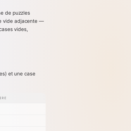
ne de puzzles
e vide adjacente —
 cases vides,
ges) et une case
IRE