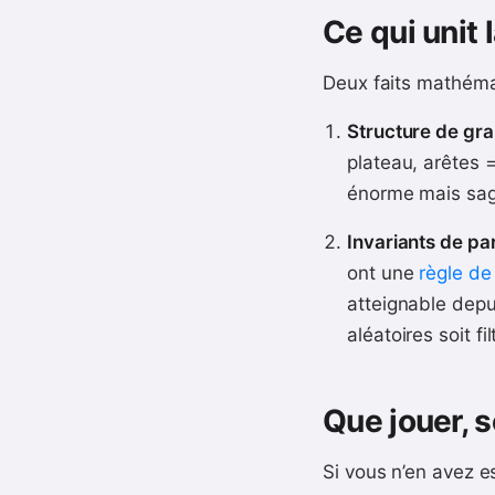
Ce qui unit l
Deux faits mathémat
Structure de gra
plateau, arêtes 
énorme mais sage
Invariants de par
ont une
règle de
atteignable depu
aléatoires soit fi
Que jouer, 
Si vous n’en avez e