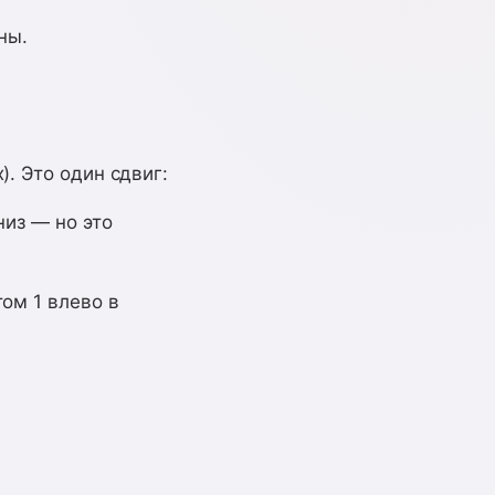
аны.
). Это один сдвиг:
низ — но это
том 1 влево в