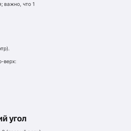
; важно, что 1
тр).
р-верх:
ий угол