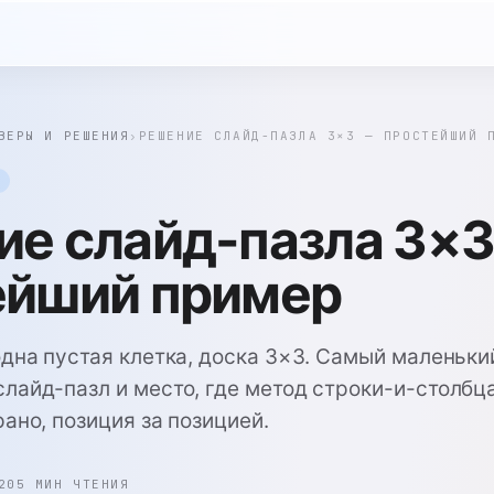
ВЕРЫ И РЕШЕНИЯ
›
РЕШЕНИЕ СЛАЙД-ПАЗЛА 3×3 — ПРОСТЕЙШИЙ 
ие слайд-пазла 3×
ейший пример
одна пустая клетка, доска 3×3. Самый маленьки
лайд-пазл и место, где метод строки-и-столбц
ано, позиция за позицией.
20
5 МИН ЧТЕНИЯ