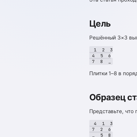
Цель
Решённый 3×3 выг
 1  2  3

 4  5  6

Плитки 1–8 в поря
Образец ст
Представьте, что
 4  1  3

 7  2  6
