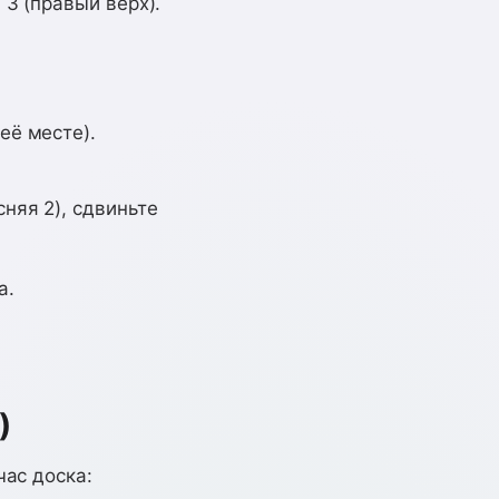
 3 (правый верх).
её месте).
няя 2), сдвиньте
а.
)
час доска: