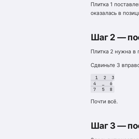
Плитка 1 поставле
оказалась в позици
Шаг 2 — по
Плитка 2 нужна в 
Сдвиньте 3 вправо
 1  2  3

 4  _  6

Почти всё.
Шаг 3 — по