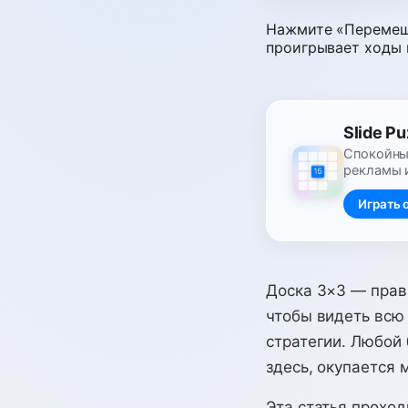
Нажмите «Перемеша
проигрывает ходы 
Slide Pu
Спокойные
рекламы 
Играть 
Доска 3×3 — прав
чтобы видеть всю 
стратегии. Любой
здесь, окупается 
Эта статья проход