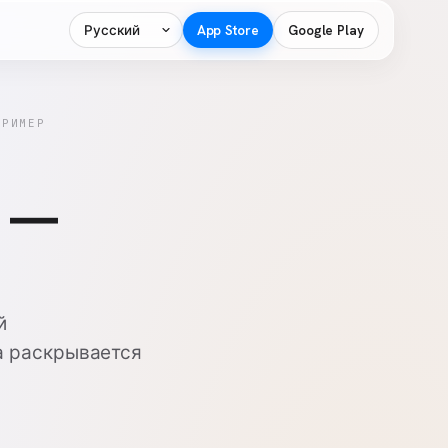
Язык
App Store
Google Play
ПРИМЕР
3 —
й
а раскрывается