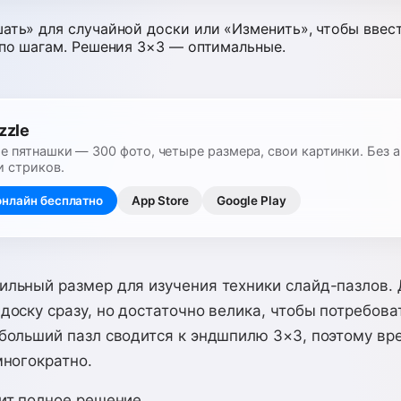
ть» для случайной доски или «Изменить», чтобы ввес
по шагам. Решения 3×3 — оптимальные.
zzle
 пятнашки — 300 фото, четыре размера, свои картинки. Без а
и стриков.
онлайн бесплатно
App Store
Google Play
ильный размер для изучения техники слайд-пазлов. 
доску сразу, но достаточно велика, чтобы потребова
 больший пазл сводится к эндшпилю 3×3, поэтому вр
многократно.
ит полное решение.