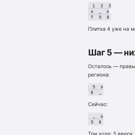
 1  2  3

 4  _  6

Плитка 4 уже на м
Шаг 5 — н
Осталось — правый
региона:
 5  6

Сейчас:
 _  6

Три хода: 5 вверх