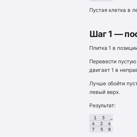
Пустая клетка в ле
Шаг 1 — по
Плитка 1 в позици
Перевести пустую и
двигает 1 в непра
Лучше обойти пуст
левый верх.
Результат:
 1  3  _

 4  2  6
