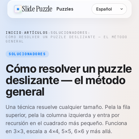
Idioma
Slide Puzzle
Puzzles
INICIO
›
ARTÍCULOS
›
SOLUCIONADORES
›
CÓMO RESOLVER UN PUZZLE DESLIZANTE — EL MÉTODO
GENERAL
SOLUCIONADORES
Cómo resolver un puzzle
deslizante — el método
general
Una técnica resuelve cualquier tamaño. Pela la fila
superior, pela la columna izquierda y entra por
recursión en el cuadrado más pequeño. Funciona
en 3×3, escala a 4×4, 5×5, 6×6 y más allá.