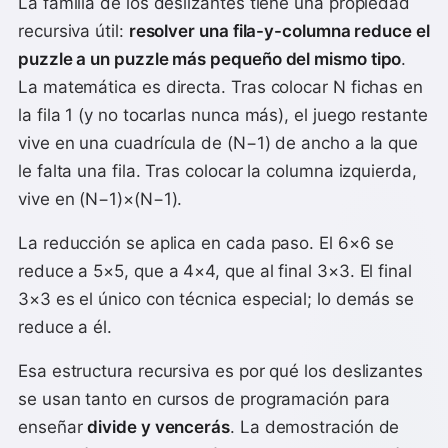
La familia de los deslizantes tiene una propiedad
recursiva útil:
resolver una fila-y-columna reduce el
puzzle a un puzzle más pequeño del mismo tipo
.
La matemática es directa. Tras colocar N fichas en
la fila 1 (y no tocarlas nunca más), el juego restante
vive en una cuadrícula de (N−1) de ancho a la que
le falta una fila. Tras colocar la columna izquierda,
vive en (N−1)×(N−1).
La reducción se aplica en cada paso. El 6×6 se
reduce a 5×5, que a 4×4, que al final 3×3. El final
3×3 es el único con técnica especial; lo demás se
reduce a él.
Esa estructura recursiva es por qué los deslizantes
se usan tanto en cursos de programación para
enseñar
divide y vencerás
. La demostración de