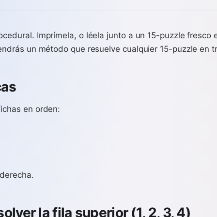
cedural. Imprímela, o léela junto a un 15-puzzle fresco e
 tendrás un método que resuelve cualquier 15-puzzle en t
cas
fichas en orden:
 derecha.
lver la fila superior (1, 2, 3, 4)