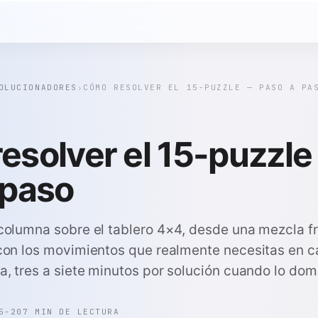
OLUCIONADORES
›
CÓMO RESOLVER EL 15-PUZZLE — PASO A PA
esolver el 15-puzzl
 paso
columna sobre el tablero 4×4, desde una mezcla fr
 con los movimientos que realmente necesitas en c
a, tres a siete minutos por solución cuando lo dom
5-20
7 MIN DE LECTURA