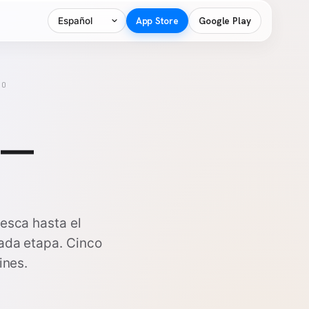
Idioma
App Store
Google Play
SO
e —
esca hasta el
ada etapa. Cinco
ines.