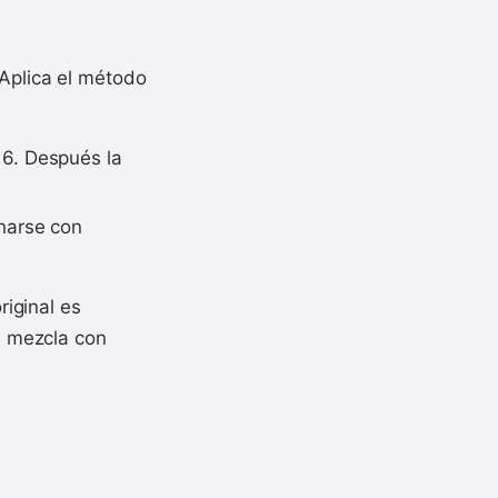
 Aplica el método
l 6. Después la
enarse con
riginal es
a mezcla con