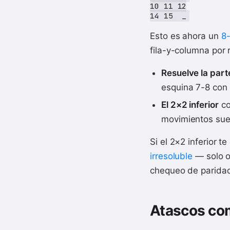
10 11 12

Esto es ahora un
8-
fila-y-columna por 
Resuelve la part
esquina 7-8 con 
El 2×2 inferior
co
movimientos suel
Si el 2×2 inferior t
irresoluble
— solo oc
chequeo de parida
Atascos c