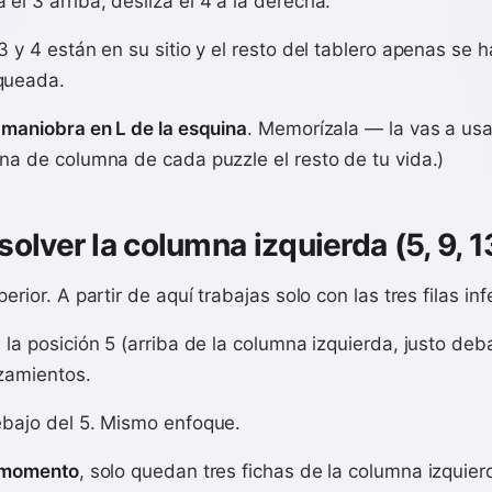
a el 3 arriba, desliza el 4 a la derecha.
3 y 4 están en su sitio y el resto del tablero apenas se h
queada.
a
maniobra en L de la esquina
. Memorízala — la vas a us
ina de columna de cada puzzle el resto de tu vida.)
olver la columna izquierda (5, 9, 1
erior. A partir de aquí trabajas solo con las tres filas inf
 la posición 5 (arriba de la columna izquierda, justo deba
izamientos.
bajo del 5. Mismo enfoque.
n momento
, solo quedan tres fichas de la columna izquierda