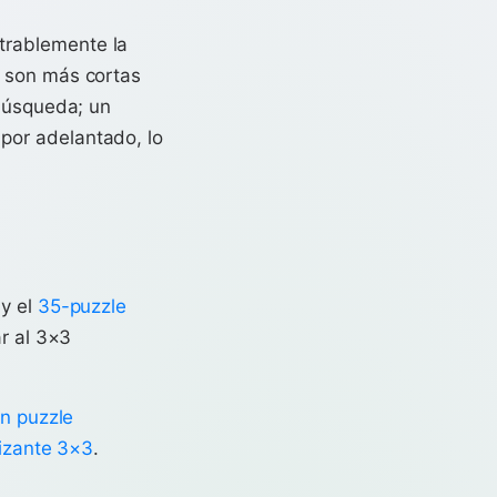
trablemente la
r son más cortas
 búsqueda; un
por adelantado, lo
y el
35-puzzle
r al 3×3
n puzzle
lizante 3×3
.