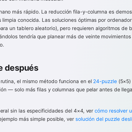
ano más rápido. La reducción fila-y-columna es demos
 limpia conocida. Las soluciones óptimas por ordenado
ra un tablero aleatorio), pero requieren algoritmos de
dolos tendría que planear más de veinte movimientos 
o.
ne después
rutina, el mismo método funciona en el
24-puzzle
(5×5) 
ión — solo más filas y columnas que pelar antes de llega
ral sin las especificidades del 4×4, ver
cómo resolver u
 ejemplo más simple posible, ver
solución del puzzle des