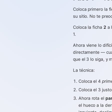
Coloca primero la f
su sitio. No te pr
Coloca la ficha
2
a 
1.
Ahora viene lo difíci
directamente — cua
que el 3 lo siga, y 
La técnica:
Coloca el 4
prim
Coloca el 3 justo
Ahora rota el
pa
el hueco a la der