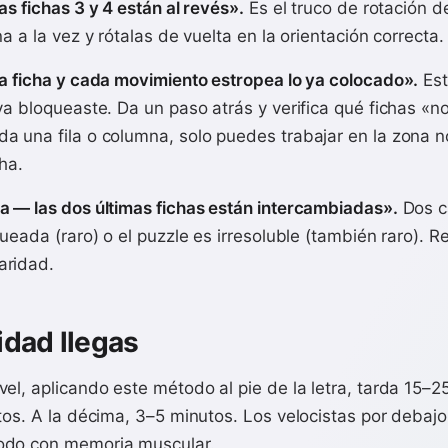
as fichas 3 y 4 están al revés».
Es el truco de rotación d
a a la vez y rótalas de vuelta en la orientación correcta.
a ficha y cada movimiento estropea lo ya colocado».
Est
ya bloqueaste. Da un paso atrás y verifica qué fichas 
a una fila o columna, solo puedes trabajar en la zona 
ha.
a — las dos últimas fichas están intercambiadas».
Dos c
ueada (raro) o el puzzle es irresoluble (también raro). Re
aridad.
idad llegas
el, aplicando este método al pie de la letra, tarda 15–2
tos. A la décima, 3–5 minutos. Los velocistas por debaj
odo con memoria muscular.