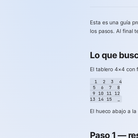
Esta es una guía pro
los pasos. Al final
Lo que bus
El tablero 4×4 con 
 1  2  3  4

 5  6  7  8

 9 10 11 12

El hueco abajo a la
Paso 1 — reso