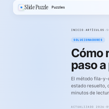
Slide Puzzle
Puzzles
INICIO
›
ARTÍCULOS
›
S
SOLUCIONADORES
Cómo r
paso a
El método fila-y-
estado resuelto,
minutos de lectur
ACTUALIZADO 2026-0