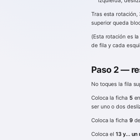
izquierda, desliz
Tras esta rotación, 
superior queda blo
(Esta rotación es l
de fila y cada esqu
Paso 2 — res
No toques la fila sup
Coloca la ficha
5
en
ser uno o dos desl
Coloca la ficha
9
de
Coloca el
13 y... u