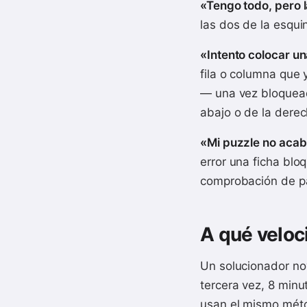
«Tengo todo, pero l
las dos de la esquin
«Intento colocar un
fila o columna que 
— una vez bloquead
abajo o de la derec
«Mi puzzle no acab
error una ficha bloq
comprobación de p
A qué veloc
Un solucionador nov
tercera vez, 8 minu
usan el mismo mét