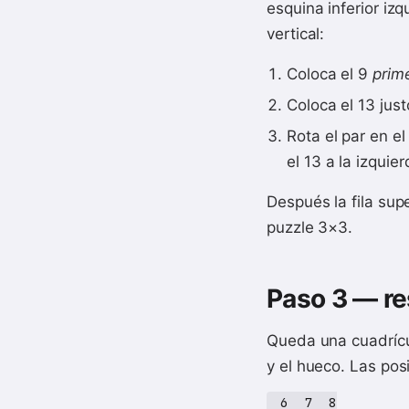
esquina inferior iz
vertical:
Coloca el 9
prim
Coloca el 13 just
Rota el par en el
el 13 a la izquier
Después la fila sup
puzzle 3×3.
Paso 3 — res
Queda una cuadrícula
y el hueco. Las pos
 6  7  8
