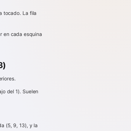
a tocado. La fila
ar en cada esquina
3)
eriores.
jo del 1). Suelen
 (5, 9, 13), y la