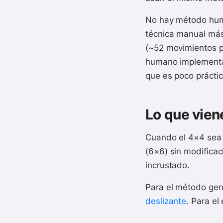
No hay método hum
técnica manual más
(~52 movimientos pa
humano implementán
que es poco práctic
Lo que vie
Cuando el 4×4 sea 
(6×6) sin modificac
incrustado.
Para el método gene
deslizante
. Para el