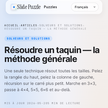
Langue
Slide Puzzle
Puzzles
ACCUEIL
›
ARTICLES
›
SOLVEURS ET SOLUTIONS
›
RÉSOUDRE UN TAQUIN — LA MÉTHODE GÉNÉRALE
SOLVEURS ET SOLUTIONS
Résoudre un taquin — la
méthode générale
Une seule technique résout toutes les tailles. Pelez
la rangée du haut, pelez la colonne de gauche,
récursion sur le carré plus petit. Marche en 3×3,
passe à 4×4, 5×5, 6×6 et au-delà.
MIS À JOUR 2026-05-20
5 MIN DE LECTURE